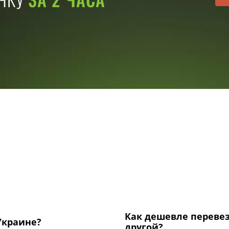
Как дешевле перевезт
Украине?
другой?