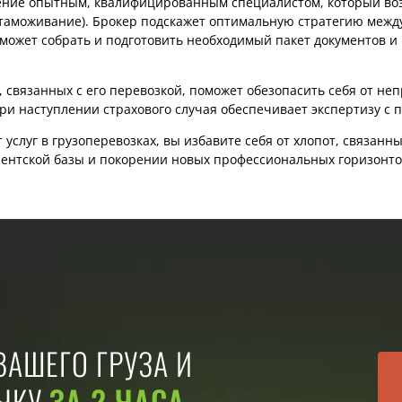
ение опытным, квалифицированным специалистом, который воз
таможивание). Брокер подскажет оптимальную стратегию между
может собрать и подготовить необходимый пакет документов и
, связанных с его перевозкой, поможет обезопасить себя от н
и наступлении страхового случая обеспечивает экспертизу с п
луг в грузоперевозках, вы избавите себя от хлопот, связанных
иентской базы и покорении новых профессиональных горизонто
АШЕГО ГРУЗА И
ОЧКУ
ЗА 2 ЧАСА