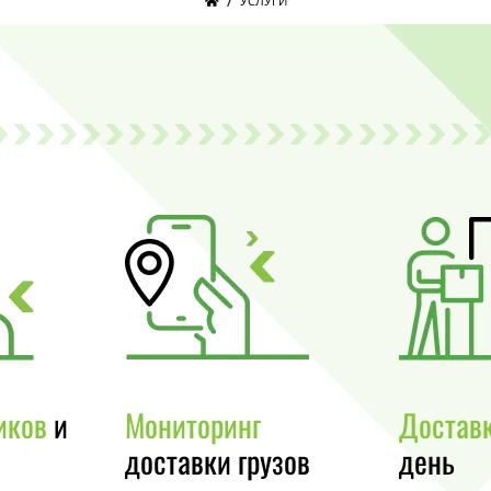
/
УСЛУГИ
иков
и
Мониторинг
Достав
доставки грузов
день