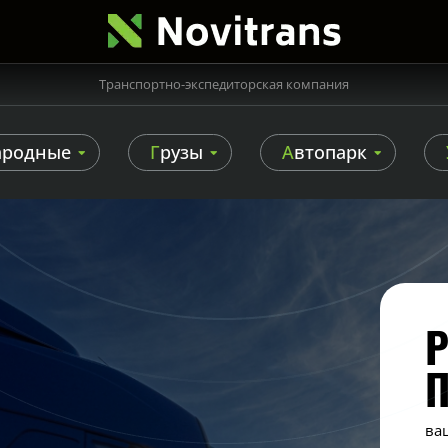
Транспортно-экспедиторская компания
ародные
Грузы
Автопарк
Р
ва