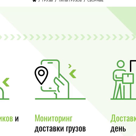
/
/
/
ГРУЗЫ
ТИПЫ ГРУЗОВ
СБОРНЫЕ
иков
и
Мониторинг
Достав
доставки грузов
день