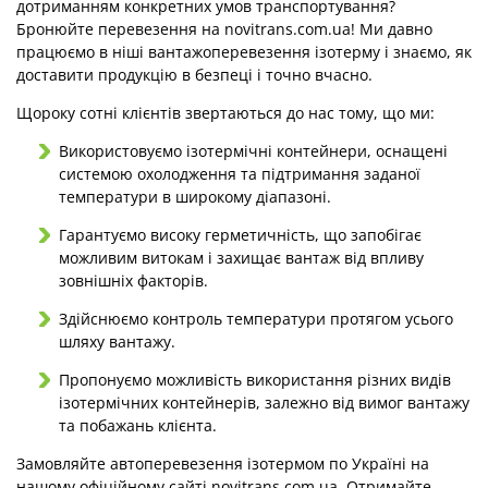
дотриманням конкретних умов транспортування?
Бронюйте перевезення на novitrans.com.ua! Ми давно
працюємо в ніші вантажоперевезення ізотерму і знаємо, як
доставити продукцію в безпеці і точно вчасно.
Щороку сотні клієнтів звертаються до нас тому, що ми:
Використовуємо ізотермічні контейнери, оснащені
системою охолодження та підтримання заданої
температури в широкому діапазоні.
Гарантуємо високу герметичність, що запобігає
можливим витокам і захищає вантаж від впливу
зовнішніх факторів.
Здійснюємо контроль температури протягом усього
шляху вантажу.
Пропонуємо можливість використання різних видів
ізотермічних контейнерів, залежно від вимог вантажу
та побажань клієнта.
Замовляйте автоперевезення ізотермом по Україні на
нашому офіційному сайті novitrans.com.ua. Отримайте