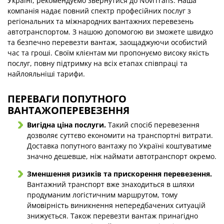
Україні, рекомендуємо звернутися до NoviTrans. Наша
компанія надає повний спектр професійних послуг з
регіональних та міжнародних вантажних перевезень
автотранспортом. З нашою допомогою ви зможете швидко
та безпечно перевезти вантаж, заощаджуючи особистий
час та гроші. Своїм клієнтам ми пропонуємо високу якість
послуг, повну підтримку на всіх етапах співпраці та
найлояльніші тарифи.
ПЕРЕВАГИ ПОПУТНОГО
ВАНТАЖОПЕРЕВЕЗЕННЯ
Вигідна ціна послуги.
Такий спосіб перевезення
дозволяє суттєво економити на транспортні витрати.
Доставка попутного вантажу по Україні коштуватиме
значно дешевше, ніж наймати автотранспорт окремо.
Зменшення ризиків та прискорення перевезення.
Вантажний транспорт вже знаходиться в шляхи
продуманим логістичним маршрутом, тому
ймовірність виникнення непередбачених ситуацій
знижується. Також перевезти вантаж принагідно