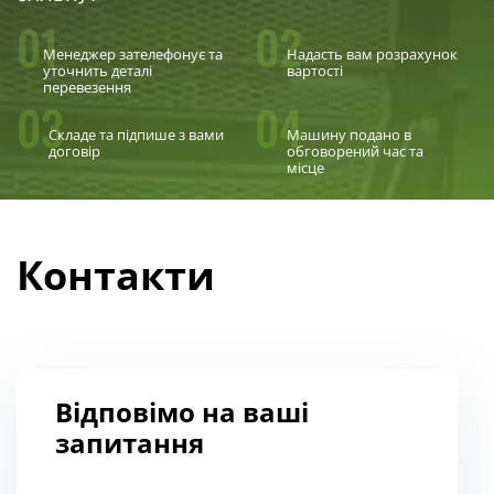
01
02
Менеджер зателефонує та
Надасть вам розрахунок
уточнить деталі
вартості
перевезення
03
04
Складе та підпише з вами
Машину подано в
договір
обговорений час та
місце
Контакти
Відповімо на ваші
запитання