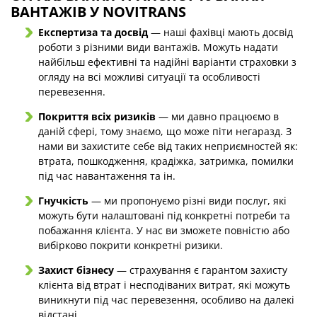
ВАНТАЖІВ У NOVITRANS
Експертиза та досвід
— наші фахівці мають досвід
роботи з різними види вантажів. Можуть надати
найбільш ефективні та надійні варіанти страховки з
огляду на всі можливі ситуації та особливості
перевезення.
Покриття всіх ризиків
— ми давно працюємо в
даній сфері, тому знаємо, що може піти негаразд. З
нами ви захистите себе від таких неприємностей як:
втрата, пошкодження, крадіжка, затримка, помилки
під час навантаження та ін.
Гнучкість
— ми пропонуємо різні види послуг, які
можуть бути налаштовані під конкретні потреби та
побажання клієнта. У нас ви зможете повністю або
вибірково покрити конкретні ризики.
Захист бізнесу
— страхування є гарантом захисту
клієнта від втрат і несподіваних витрат, які можуть
виникнути під час перевезення, особливо на далекі
відстані.