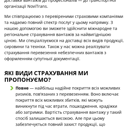
доставки вантажів до професіоналів — до транспортної
організації NoviTrans.
Ми співпрацюємо з перевіреними страховими компаніями
та надаємо повний спектр послуг у цьому напрямку. З
нашою допомогою ви зможете здійснити міжнародне та
регіональне страхування вантажів за найвигіднішою
ціною. Ми спеціалізуємося на доставці всіх видів продукції,
сировини та техніки. Також у нас можна реалізувати
страхування перевезення небезпечних вантажів з
оформленням супутньої документації.
ЯКІ ВИДИ СТРАХУВАННЯ МИ
ПРОПОНУЄМО?
Повне
— найбільш надійне покриття всіх можливих
ризиків, пов'язаних з перевезенням. Воно включає
покриття всіх можливих збитків, які можуть
виникнути під час втрати, пошкодження, крадіжки
або затримки. Вартість страхування вантажу у такий
спосіб залишається високою. Але при цьому
забезпечується повний захист продукції, що