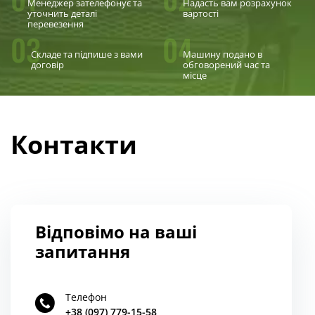
Менеджер зателефонує та
Надасть вам розрахунок
уточнить деталі
вартості
перевезення
03
04
Складе та підпише з вами
Машину подано в
договір
обговорений час та
місце
Контакти
Відповімо на ваші
запитання
Телефон
+38 (097) 779-15-58