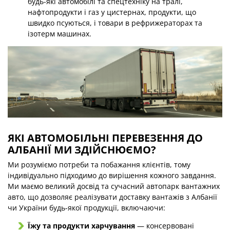
будь-які автомобілі та спецтехніку на тралі,
нафтопродукти і газ у цистернах, продукти, що
швидко псуються, і товари в рефрижераторах та
ізотерм машинах.
ЯКІ АВТОМОБІЛЬНІ ПЕРЕВЕЗЕННЯ ДО
АЛБАНІЇ МИ ЗДІЙСНЮЄМО?
Ми розуміємо потреби та побажання клієнтів, тому
індивідуально підходимо до вирішення кожного завдання.
Ми маємо великий досвід та сучасний автопарк вантажних
авто, що дозволяє реалізувати доставку вантажів з Албанії
чи України будь-якої продукції, включаючи:
Їжу та продукти харчування
— консервовані