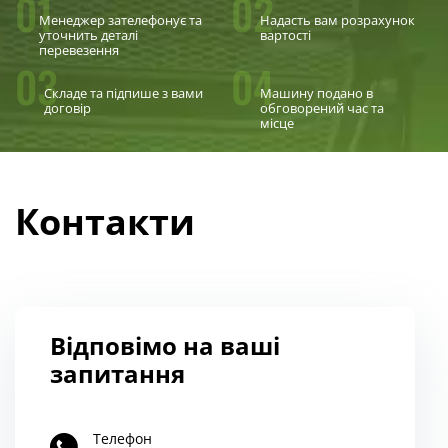
01
02
Менеджер зателефонує та
Надасть вам розрахунок
уточнить деталі
вартості
перевезення
03
04
Складе та підпише з вами
Машину подано в
договір
обговорений час та
місце
Контакти
Відповімо на ваші
запитання
Телефон