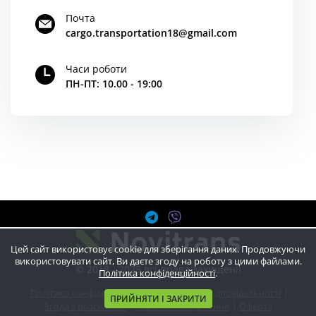
Почта
cargo.transportation18@gmail.com
Часи роботи
ПН-ПТ: 10.00 - 19:00
Цей сайт використовує cookie для зберігання даних. Продовжуючи
використовувати сайт, Ви даєте згоду на роботу з цими файлами.
© 2018 - 2025 всі права захищені!
Політика конфіденційності
.
Політика конфіденційності
|
Відмова від відповідальності
|
ПРИЙНЯТИ І ЗАКРИТИ
Згода з розсилкою
|
Гарантія повернення
|
Оферта