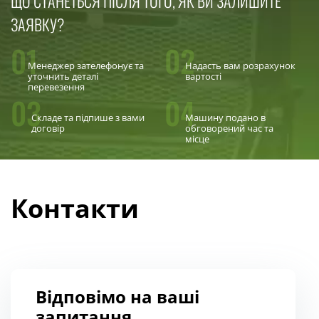
ЩО СТАНЕТЬСЯ ПІСЛЯ ТОГО, ЯК ВИ ЗАЛИШИТЕ
ЗАЯВКУ?
01
02
Менеджер зателефонує та
Надасть вам розрахунок
уточнить деталі
вартості
перевезення
03
04
Складе та підпише з вами
Машину подано в
договір
обговорений час та
місце
Контакти
Відповімо на ваші
запитання